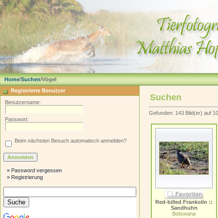
Home
/
Suchen
/Vögel
Registrierte Benutzer
Suchen
Benutzername:
Gefunden: 143 Bild(er) auf 10 
Passwort:
Beim nächsten Besuch automatisch anmelden?
» Password vergessen
» Registrierung
Red-billed Frankolin ::
Sandhuhn
Botswana