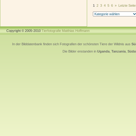
1
2
3
4
5
6
»
Letzte Seite
Copyright © 2005-2010
Tierfotografie Matthias Hoffmann
In der Bilddatenbank finden sich Fotografien der schönsten Tiere der Wildnis aus
Sü
Die Bilder enstanden in
Uganda
,
Tanzania
,
Südaf