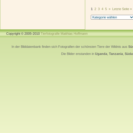
1
2
3
4
5
»
Letzte Seite »
Copyright © 2005-2010
Tierfotografie Matthias Hoffmann
In der Bilddatenbank finden sich Fotografien der schönsten Tiere der Wildnis aus
Sü
Die Bilder enstanden in
Uganda
,
Tanzania
,
Südaf