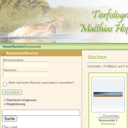
Home
/
Suchen
/Sossusvlei
Registrierte Benutzer
Suchen
Benutzername:
Gefunden: 75 Bild(er) auf 5 Se
Passwort:
Beim nächsten Besuch automatisch anmelden?
» Password vergessen
» Registrierung
Sossusvlei 1
Panorama