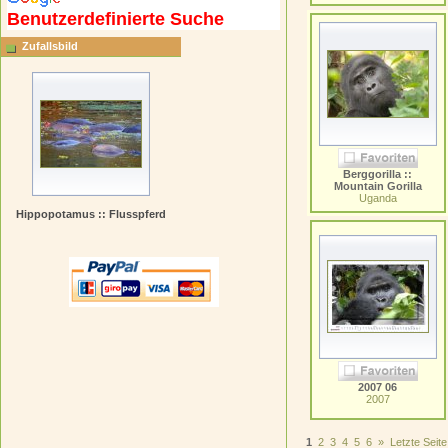
Benutzerdefinierte Suche
Zufallsbild
Berggorilla ::
Mountain Gorilla
Uganda
Hippopotamus :: Flusspferd
2007 06
2007
1
2
3
4
5
6
»
Letzte Seite