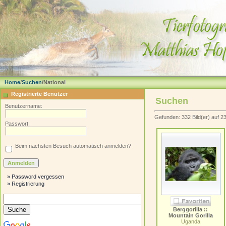
Home
/
Suchen
/National
Registrierte Benutzer
Suchen
Benutzername:
Gefunden: 332 Bild(er) auf 23 
Passwort:
Beim nächsten Besuch automatisch anmelden?
» Password vergessen
» Registrierung
Berggorilla ::
Mountain Gorilla
Uganda