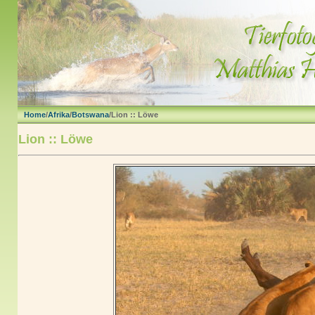
Home
/
Afrika
/
Botswana
/Lion :: Löwe
Lion :: Löwe