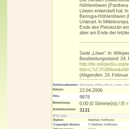
Höhlenlöwen (Panthera 
Löwen entwickelt hat. I
Beringia-Höhlenlöwen (P
Unterart. In Mitteleuro
Ende des Pleistozän ein
aber am Ende der letzten
Seite „Löwe“. In: Wikipe
Bearbeitungsstand: 24.
http://de.wikipedia.org/
title=L%C3%B6we&old
(Abgerufen: 24. Februa
Schlüsselwörter:
Botswana
,
Afrika
,
Africa
,
Löwe
,
Lion
Datum:
22.04.2006
Hits:
9878
Bewertung:
0.00 (0 Stimme(n)) / (5 = 
Artikelnummer:
3131
IPTC Info
Byline:
Matthias Hoffmann
Copyright Notice:
© Matthias Hoffmann
Object name:
Löwe