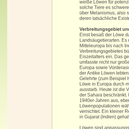
weiße Löwen für potenzi
solche Tiere es schwere
über Melanismus, also 
deren tatsächliche Exist
Verbreitungsgebiet u
Einst besaß der Löwe da
Landsäugetierarten. Es 
Mitteleuropa bis nach In
Verbreitungsgebietes b
Eiszeitalters ein. Das 
umfasste nicht nur große
Europa sowie Vorderasi
der Antike Löwen lebten
Gelehrte (zum Beispiel H
Löwe in Europa durch me
ausstarb. Heute ist die 
der Sahara beschränkt. N
1940er-Jahren aus, ebe
Löwenpopulationen währ
vernichtet. Ein kleiner 
in Gujarat (Indien) gehal
Löwen sind anpassungsf