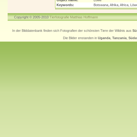
Keywords:
Botswana, Afrika, Africa, Löw
Copyright © 2005-2010
Tierfotografie Matthias Hoffmann
In der Bilddatenbank finden sich Fotografien der schönsten Tiere der Wildnis aus
Sü
Die Bilder enstanden in
Uganda
,
Tanzania
,
Südaf