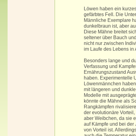
Löwen haben ein kurzes,
gefärbtes Fell. Die Unter
Männliche Exemplare ha
dunkelbraun ist, aber a
Diese Mähne breitet sic
seltener über Bauch und
nicht nur zwischen Indi
im Laufe des Lebens in 
Besonders lange und du
Verfassung und Kampfes
Ernährungszustand Aus
haben. Experimentelle 
Löwenmännchen haben ge
mit längeren und dunk
Modelle mit ausgeprägt
könnte die Mähne als S
Rangkämpfen rivalisiere
der evolutionäre Vortei
aber Weibchen, da sie eh
auf Kämpfe und bei der
von Vorteil ist. Allerdi
auch die Temperatur ein