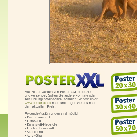
Alle Poster werden von Poster XXL produziert
und versendet. Sollten Sie andere Formate oder
Ausführungen wünschen, schauen Sie bitte unter
www.posterxxl.de
nach und fragen Sie uns nach
dem aktuellem Preis.
Folgende Ausführungen sind möglich:
• Poster laminiert
• Leinwand
• Kunststoff-Klebefolie
• Leichtschaumplatte
• Alu-Dibond
• Acryl-Glas