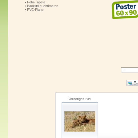
• Foto-Tapete
• Backlit/Leuchtkasten
• PVC-Plane
Vorheriges Bild: