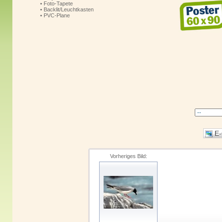
• Foto-Tapete
• Backlit/Leuchtkasten
• PVC-Plane
Vorheriges Bild: