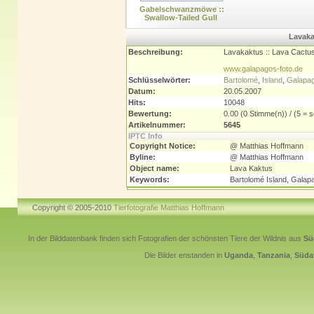
Gabelschwanzmöwe ::
Swallow-Tailed Gull
Lavaka
Beschreibung:
Lavakaktus :: Lava Cactus
www.galapagos-foto.de
Schlüsselwörter:
Bartolomé
,
Island
,
Galapa
Datum:
20.05.2007
Hits:
10048
Bewertung:
0.00 (0 Stimme(n)) / (5 = s
Artikelnummer:
5645
IPTC Info
Copyright Notice:
@ Matthias Hoffmann
Byline:
@ Matthias Hoffmann
Object name:
Lava Kaktus
Keywords:
Bartolomé Island, Galap
Copyright © 2005-2010
Tierfotografie Matthias Hoffmann
In der Bilddatenbank finden sich Fotografien der schönsten Tiere der Wildnis aus
Sü
Die Bilder enstanden in
Uganda
,
Tanzania
,
Südaf