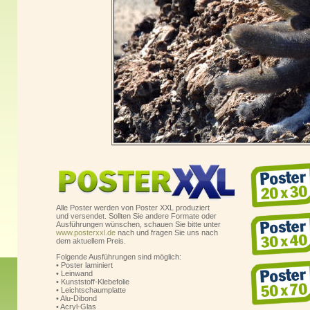
Alle Poster werden von Poster XXL produziert
und versendet. Sollten Sie andere Formate oder
Ausführungen wünschen, schauen Sie bitte unter
www.posterxxl.de
nach und fragen Sie uns nach
dem aktuellem Preis.
Folgende Ausführungen sind möglich:
• Poster laminiert
• Leinwand
• Kunststoff-Klebefolie
• Leichtschaumplatte
• Alu-Dibond
• Acryl-Glas