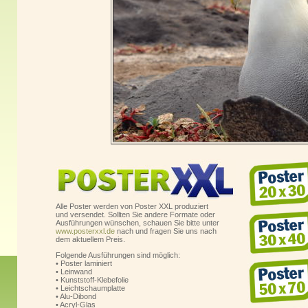
Alle Poster werden von Poster XXL produziert
und versendet. Sollten Sie andere Formate oder
Ausführungen wünschen, schauen Sie bitte unter
www.posterxxl.de
nach und fragen Sie uns nach
dem aktuellem Preis.
Folgende Ausführungen sind möglich:
• Poster laminiert
• Leinwand
• Kunststoff-Klebefolie
• Leichtschaumplatte
• Alu-Dibond
• Acryl-Glas