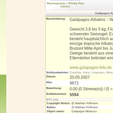
Baumopuntie :: Prickly Pear
Cactus
Galápagos-Al
Beschreibung:
Galápagos-Albatros :: W
Gewicht 3,8 bis 5 kg; F
schwerster Seevogel; Ex
besteht hauptsächlich a
einzige tropische Albatro
Brutzeit Mitte April bis 
Gelege besteht aus ein
Elternteilen bebrütet wi
www.galapagos-foto.de
Schlüsselwörter:
Española
,
Island
,
Galapagos
,
Albat
Datum:
20.05.2007
Hits:
9872
Bewertung:
0.00 (0 Stimme(n)) / (5 = 
Artikelnummer:
5594
IPTC Info
Copyright Notice:
@ Matthias Hoffmann
Byline:
@ Matthias Hoffmann
Object name:
Galapagos Albatross