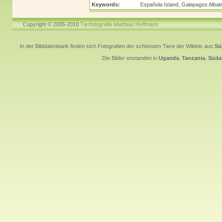
Keywords:
Española Island, Galapagos Albat
Copyright © 2005-2010
Tierfotografie Matthias Hoffmann
In der Bilddatenbank finden sich Fotografien der schönsten Tiere der Wildnis aus
Sü
Die Bilder enstanden in
Uganda
,
Tanzania
,
Südaf