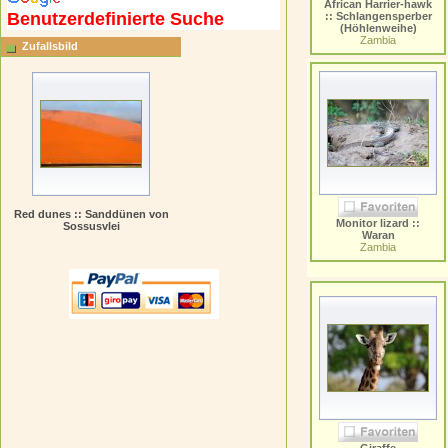
African Harrier-hawk
Benutzerdefinierte Suche
:: Schlangensperber
(Höhlenweihe)
Zambia
Zufallsbild
Red dunes :: Sanddünen von
Monitor lizard ::
Sossusvlei
Waran
Zambia