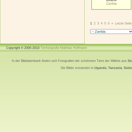
Giraffe
Zambia
1
2
3
4
5
6
»
Letzte Seite
Copyright © 2005-2010
Tierfotografie Matthias Hoffmann
In der Bilddatenbank finden sich Fotografien der schönsten Tiere der Wildnis aus
Sü
Die Bilder enstanden in
Uganda
,
Tanzania
,
Südaf