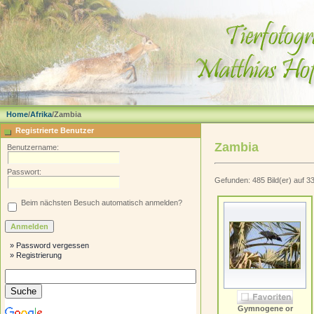
Home
/
Afrika
/Zambia
Registrierte Benutzer
Zambia
Benutzername:
Passwort:
Gefunden: 485 Bild(er) auf 33 
Beim nächsten Besuch automatisch anmelden?
» Password vergessen
» Registrierung
Gymnogene or